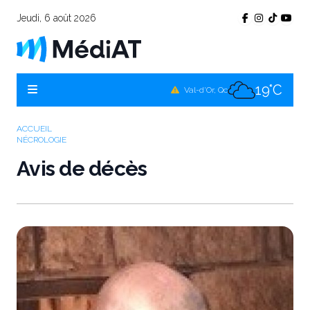
Jeudi, 6 août 2026
17°C
Témiscamingue, Qc
19°C
La Sarre, Qc
19°C
Val-d'Or, Qc
16°C
Rouyn-Noranda, Qc
ACCUEIL
NÉCROLOGIE
19°C
Amos, Qc
Avis de décès