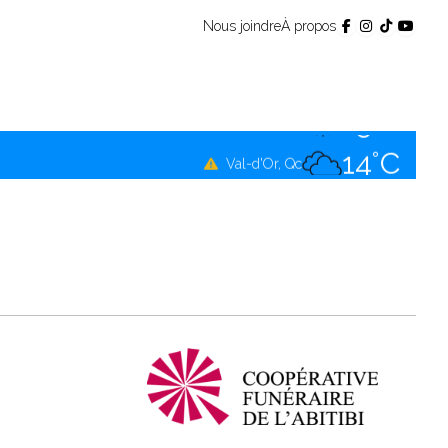
Nous joindre
À propos
12°C
Témiscamingue, Qc
15°C
La Sarre, Qc
14°C
Val-d'Or, Qc
12°C
Rouyn-Noranda, Qc
14°C
Amos, Qc