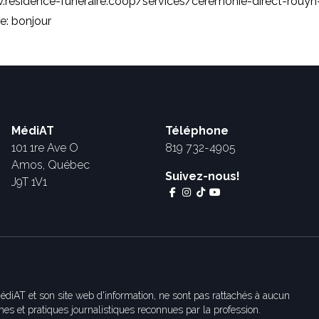
.residence-funeraire.coop/services/ceremonie-direct-rouy
e: bonjour
MédiAT
Téléphone
101 1re Ave O
819 732-4905
Amos, Québec
Suivez-nous!
J9T 1V1
édiAT et son site web d'information, ne sont pas rattachés à aucun
es et pratiques journalistiques reconnues par la profession.