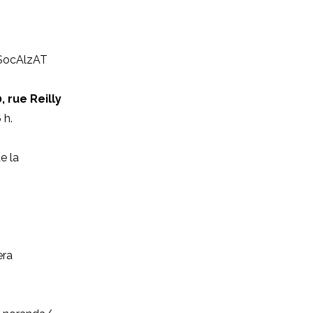
/SocAlzAT
, rue Reilly
 h.
e la
era