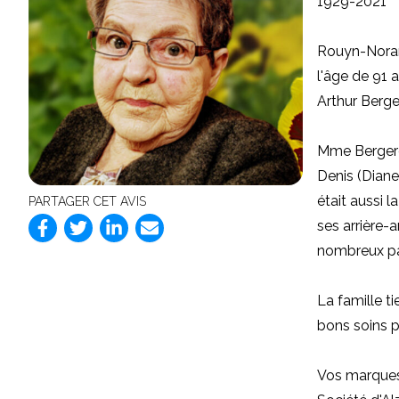
1929-2021
Rouyn-Noran
l'âge de 91 
Arthur Berge
Mme Bergeron
Denis (Diane 
était aussi l
PARTAGER CET AVIS
ses arrière-a
nombreux par
La famille t
bons soins p
Vos marques