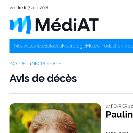
Vendredi, 7 août 2026
Nouvelles
Télé
Balados
Nécrologie
Météo
Production vid
ACCUEIL
>
NÉCROLOGIE
Avis de décès
27 FÉVRIER 
Paulin