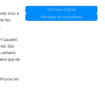
Voir l'avis original
rier 2021 à
Message de sympathies
de feu
.
rt Gaudet),
el). Elle
s-enfants;
ainsi que de
II pour les