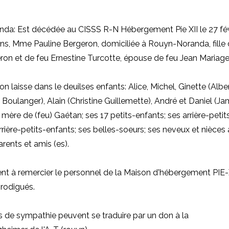
da: Est décédée au CISSS R-N Hébergement Pie XII le 27 fév
ans, Mme Pauline Bergeron, domiciliée à Rouyn-Noranda, fille 
ron et de feu Ernestine Turcotte, épouse de feu Jean Mariage
 laisse dans le deuilses enfants: Alice, Michel, Ginette (Albe
Boulanger), Alain (Christine Guillemette), André et Daniel (Jam
a mère de (feu) Gaétan; ses 17 petits-enfants; ses arrière-petit
rrière-petits-enfants;
ses belles-soeurs; ses neveux et nièces 
ents et amis (es).
ient à remercier le personnel de la Maison d'hébergement PIE-X
rodigués.
 de sympathie peuvent se traduire par un don à
la