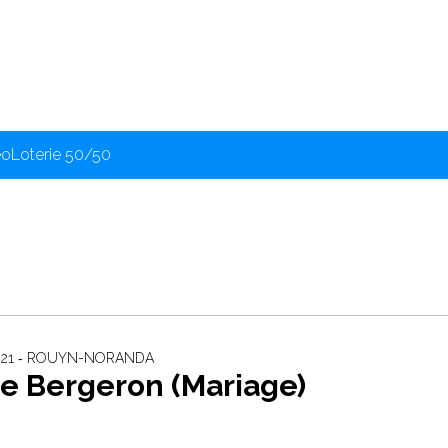
éo
Loterie 50/50
2021 ‐ ROUYN-NORANDA
e Bergeron (Mariage)