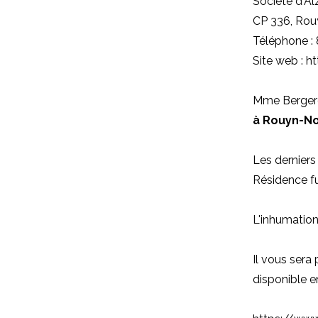
Société d'Al
CP 336, Ro
Téléphone :
Site web : 
Mme Bergero
à Rouyn-N
Les derniers 
Résidence fu
L'inhumation
Il vous sera 
disponible en