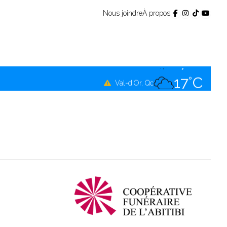
Nous joindre
À propos
17°C
Témiscamingue, Qc
17°C
La Sarre, Qc
17°C
Val-d'Or, Qc
16°C
Rouyn-Noranda, Qc
17°C
Amos, Qc