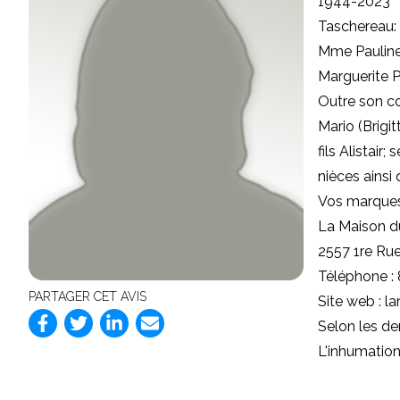
1944-2023
Taschereau: 
Mme Pauline 
Marguerite P
Outre son co
Mario (Brigit
fils Alistair
nièces ainsi
Vos marques
La Maison d
2557 1re Ru
Téléphone :
PARTAGER CET AVIS
Site web :
l
Selon les de
L'inhumation