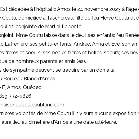
Est décédée à l'hôpital d'Amos le 24 novembre 2023 à l'âge 
Coutu, domiciliée à Taschereau, fille de feu Hervé Coutu et 
ouliot, conjointe de Martial Labonté.
njoint, Mme Coutu laisse dans le deuil ses enfants: feu René
te Lafrenière; ses petits-enfants: Andrée, Anna et Ève; son arri
; ses frères et soeurs; ses beaux-frères et belles-soeurs; ses ne
 que de nombreux parents et amis (es).
 de sympathie peuvent se traduire par un don à la
u Bouleau Blanc d'Amos
e E, Amos, Québec
 819 732-4826
amaisondubouleaublanc.com
rnières volontés de Mme Coutu il n'y aura aucune exposition ni
 aura lieu au cimetière d'Amos à une date ultérieure.