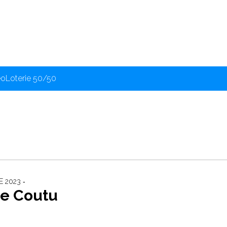
éo
Loterie 50/50
 2023 ‐
ne Coutu