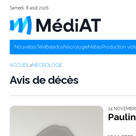
Samedi, 8 août 2026
Nouvelles
Télé
Balados
Nécrologie
Météo
Production vid
ACCUEIL
>
NÉCROLOGIE
Avis de décès
24 NOVEMBRE
Pauli