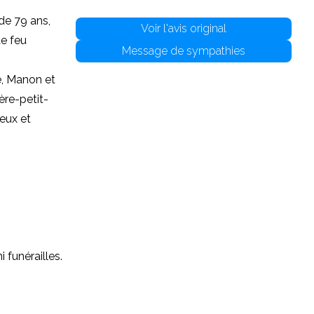
de 79 ans,
Voir l'avis original
de feu
Message de sympathies
e, Manon et
ère-petit-
veux et
 funérailles.