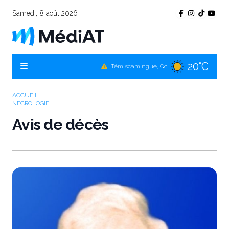
Samedi, 8 août 2026
20°C
Témiscamingue, Qc
19°C
La Sarre, Qc
21°C
Val-d'Or, Qc
ACCUEIL
NÉCROLOGIE
20°C
Rouyn-Noranda, Qc
Avis de décès
21°C
Amos, Qc