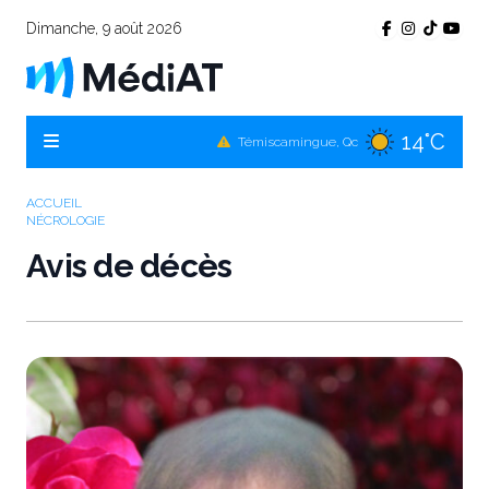
Dimanche, 9 août 2026
14°C
Témiscamingue, Qc
14°C
La Sarre, Qc
15°C
Val-d'Or, Qc
ACCUEIL
NÉCROLOGIE
11°C
Rouyn-Noranda, Qc
Avis de décès
15°C
Amos, Qc