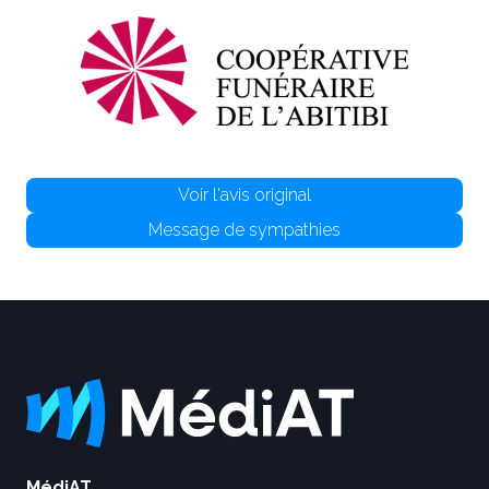
Voir l'avis original
Message de sympathies
MédiAT