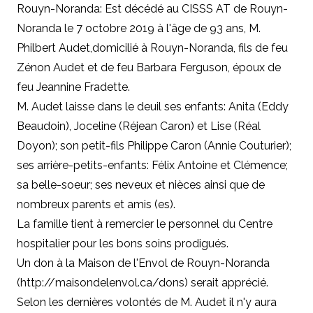
Rouyn-Noranda: Est décédé
au CISSS AT de Rouyn-
Noranda
le
7 octobre 2019 à l'âge de 93 ans,
M.
Philbert Audet,
domicilié à Rouyn-Noranda,
fils de feu
Zénon Audet et de feu Barbara Ferguson, époux de
feu Jeannine Fradette.
M. Audet laisse dans le deuil ses enfants: Anita (Eddy
Beaudoin), Joceline (Réjean Caron) et Lise (Réal
Doyon); son petit-fils Philippe Caron (Annie Couturier);
ses arrière-petits-enfants: Félix Antoine et Clémence;
sa belle-soeur; ses neveux et nièces ainsi que de
nombreux parents et amis (es).
La famille tient à remercier le personnel du Centre
hospitalier pour les bons soins prodigués.
Un don à la Maison de l'Envol de Rouyn-Noranda
(http://maisondelenvol.ca/dons) serait apprécié.
Selon les dernières volontés de M. Audet il n'y aura