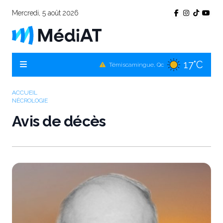
Mercredi, 5 août 2026
17°C
Témiscamingue, Qc
17°C
La Sarre, Qc
21°C
Val-d'Or, Qc
ACCUEIL
NÉCROLOGIE
18°C
Rouyn-Noranda, Qc
Avis de décès
21°C
Amos, Qc