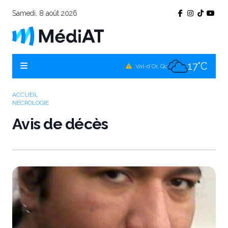
Samedi, 8 août 2026
22°C
Témiscamingue, Qc
20°C
La Sarre, Qc
17°C
Val-d'Or, Qc
19°C
Rouyn-Noranda, Qc
ACCUEIL
NÉCROLOGIE
17°C
Amos, Qc
Avis de décès