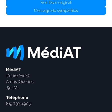
Voir l'avis original
Message de sympathies
MédiAT
101 1re Ave O
Amos, Québec
J9T 1V1
Téléphone
819 732-4905