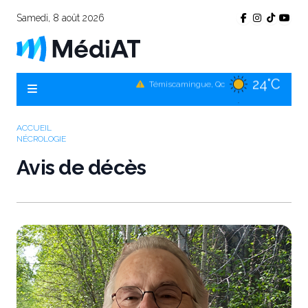
Samedi, 8 août 2026
24°C
Témiscamingue, Qc
20°C
La Sarre, Qc
17°C
Val-d'Or, Qc
ACCUEIL
NÉCROLOGIE
21°C
Rouyn-Noranda, Qc
Avis de décès
17°C
Amos, Qc