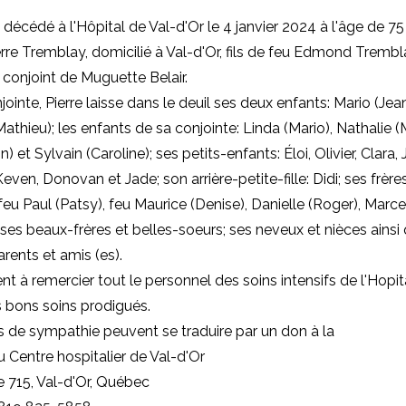
 décédé à l'Hôpital de Val-d'Or le 4 janvier 2024 à l'âge de 75
rre Tremblay, domicilié à Val-d'Or, fils de feu Edmond Trembl
, conjoint de Muguette Belair.
ointe, Pierre laisse dans le deuil ses deux enfants: Mario (Jea
Mathieu); les enfants de sa conjointe: Linda (Mario), Nathalie (M
n) et Sylvain (Caroline); ses petits-enfants: Éloi, Olivier, Clara,
ven, Donovan et Jade; son arrière-petite-fille: Didi; ses frère
feu Paul (Patsy), feu Maurice (Denise), Danielle (Roger), Marce
; ses beaux-frères et belles-soeurs; ses neveux et nièces ainsi
ents et amis (es).
ent à remercier tout le personnel des soins intensifs de l'Hopit
s bons soins prodigués.
 de sympathie peuvent se traduire par un don à la
 Centre hospitalier de Val-d'Or
 715, Val-d'Or, Québec