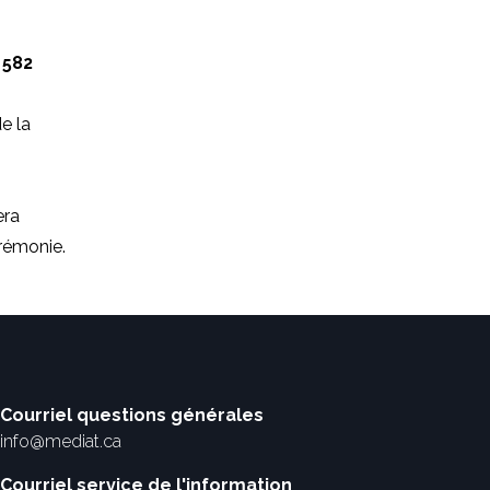
u
582
e la
era
érémonie.
Courriel questions générales
info@mediat.ca
Courriel service de l'information