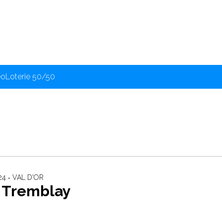
éo
Loterie 50/50
24 ‐ VAL D'OR
e Tremblay