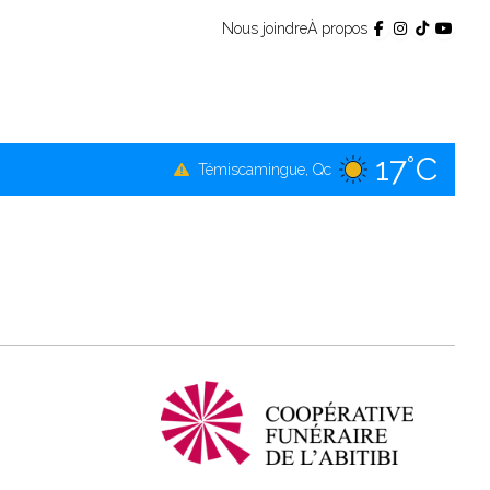
Nous joindre
À propos
17°C
Témiscamingue, Qc
17°C
La Sarre, Qc
17°C
Val-d'Or, Qc
17°C
Rouyn-Noranda, Qc
17°C
Amos, Qc