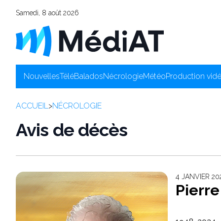
Samedi, 8 août 2026
Nouvelles
Télé
Balados
Nécrologie
Météo
Production vid
ACCUEIL
>
NÉCROLOGIE
Avis de décès
4 JANVIER 20
Pierr