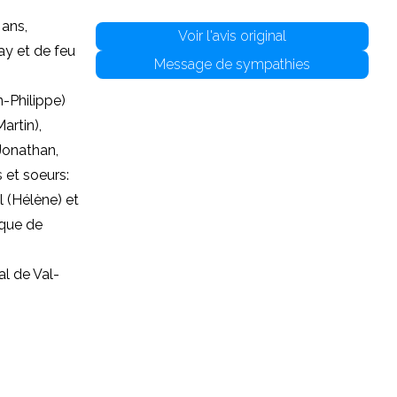
 ans,
Voir l'avis original
ay et de feu
Message de sympathies
n-Philippe)
artin),
 Jonathan,
s et soeurs:
l (Hélène) et
 que de
al de Val-