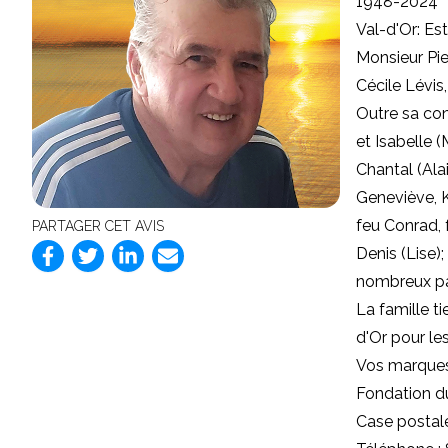
1948-2024
Val-d'Or: Est
Monsieur Pie
Cécile Lévis
Outre sa conj
et Isabelle (
Chantal (Alai
Geneviève, Ke
feu Conrad, 
PARTAGER CET AVIS
Denis (Lise)
nombreux par
La famille ti
d'Or pour le
Vos marques
Fondation du
Case postale