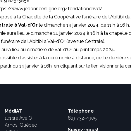
 819 825-5858
tps://www.jedonneenligne.org/fondationchvd/
exposé à la Chapelle de la Coopérative funéraire de l'Abitibi d
trale à Val-d'Or
le dimanche 14 janvier 2024, de 11 h à 16 h.
e aura lieu le dimanche 14 janvier 2024 à 16 h à la chapelle d
unéraire de l'Abitibi à Val-d'Or (avenue Centrale).
 aura lieu au cimetière de Val-d'Or au printemps 2024.
possible d'assister à la cérémonie à distance, cette dernière s
partir du 14 janvier à 16h, en cliquant sur le lien visionner la c
MédiAT
Téléphone
101 1re Ave O
819 732-4905
Amos, Québec
Suivez-nous!