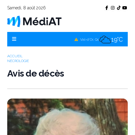
Samedi, 8 août 2026
17°C
Témiscamingue, Qc
19°C
La Sarre, Qc
19°C
Val-d'Or, Qc
18°C
Rouyn-Noranda, Qc
ACCUEIL
NÉCROLOGIE
19°C
Amos, Qc
Avis de décès