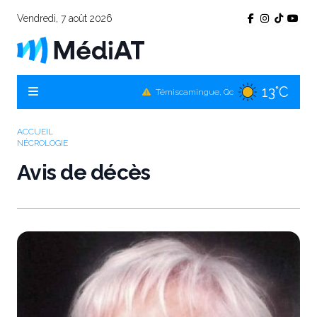
Vendredi, 7 août 2026
13°C
Témiscamingue, Qc
16°C
La Sarre, Qc
ACCUEIL
NÉCROLOGIE
15°C
Val-d'Or, Qc
Avis de décès
14°C
Rouyn-Noranda, Qc
15°C
Amos, Qc