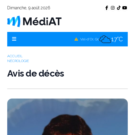
Dimanche, 9 août 2026
17°C
Témiscamingue, Qc
16°C
La Sarre, Qc
17°C
Val-d'Or, Qc
14°C
Rouyn-Noranda, Qc
ACCUEIL
NÉCROLOGIE
17°C
Amos, Qc
Avis de décès