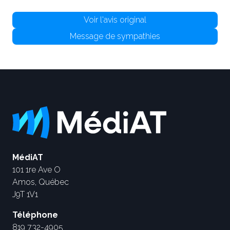
Voir l'avis original
Message de sympathies
MédiAT
101 1re Ave O
Amos, Québec
J9T 1V1
Téléphone
819 732-4905