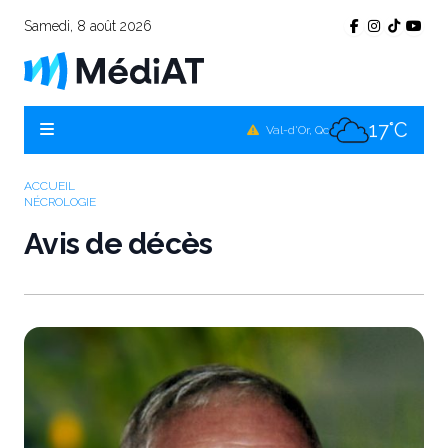
Samedi, 8 août 2026
17°C
Témiscamingue, Qc
17°C
La Sarre, Qc
17°C
Val-d'Or, Qc
18°C
Rouyn-Noranda, Qc
ACCUEIL
NÉCROLOGIE
17°C
Amos, Qc
Avis de décès