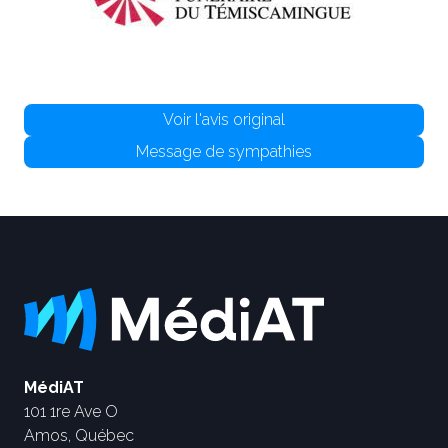
Voir l'avis original
Message de sympathies
MédiAT
101 1re Ave O
Amos, Québec