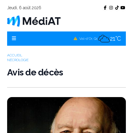
Jeudi, 6 août 2026
20°C
Témiscamingue, Qc
20°C
La Sarre, Qc
21°C
Val-d'Or, Qc
21°C
Rouyn-Noranda, Qc
ACCUEIL
NÉCROLOGIE
21°C
Amos, Qc
Avis de décès