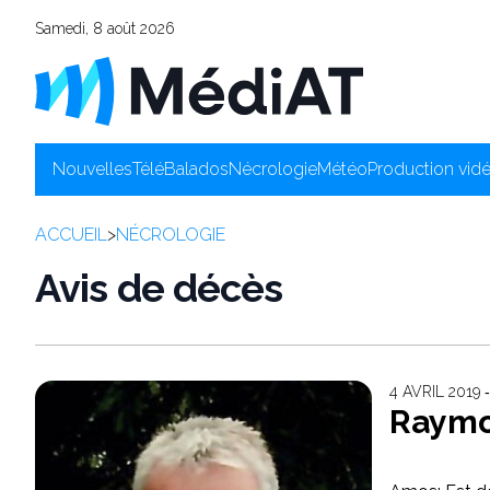
Samedi, 8 août 2026
Nouvelles
Télé
Balados
Nécrologie
Météo
Production vid
ACCUEIL
>
NÉCROLOGIE
Avis de décès
4 AVRIL 2019
Raymo