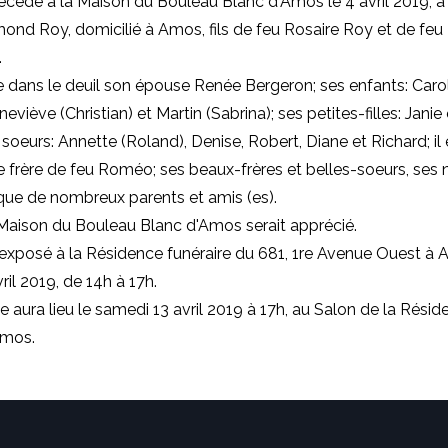
cédé à la Maison du Bouleau Blanc d'Amos le 4 avril 2019, à 
ond Roy, domicilié à Amos, fils de feu Rosaire Roy et de f
.
e dans le deuil son épouse Renée Bergeron; ses enfants: Caro
neviève (Christian) et Martin (Sabrina); ses petites-filles: Jani
 soeurs: Annette (Roland), Denise, Robert, Diane et Richard; il 
 frère de feu Roméo; ses beaux-frères et belles-soeurs, ses 
 que de nombreux parents et amis (es).
Maison du Bouleau Blanc d'Amos serait apprécié.
exposé à la Résidence funéraire du 681, 1re Avenue Ouest à 
ril 2019, de 14h à 17h.
ura lieu le samedi 13 avril 2019 à 17h, au Salon de la Résid
Amos.