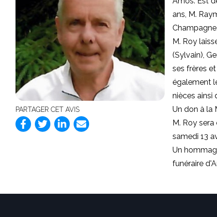
Amos: Est dé
ans, M. Raym
Champagne
M. Roy laiss
(Sylvain), Ge
ses frères et
également le
nièces ainsi
Un don à la 
PARTAGER CET AVIS
M. Roy sera 
samedi 13 av
Un hommage a
funéraire d'