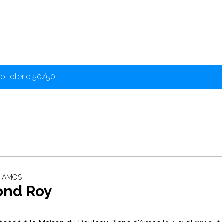
éo
Loterie 50/50
 ‐ AMOS
nd Roy