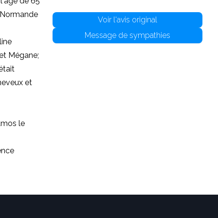
l'âge de 65
eu Normande
Voir l'avis original
Message de sympathies
line
e et Mégane;
était
neveux et
Amos le
ence