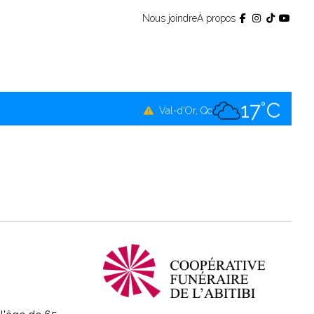
Nous joindre
À propos
20°C
Témiscamingue, Qc
16°C
La Sarre, Qc
17°C
Val-d'Or, Qc
17°C
Rouyn-Noranda, Qc
17°C
Amos, Qc