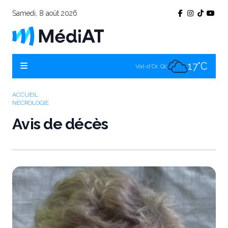
Samedi, 8 août 2026
22°C
Témiscamingue, Qc
20°C
La Sarre, Qc
17°C
Val-d'Or, Qc
20°C
Rouyn-Noranda, Qc
ACCUEIL
NÉCROLOGIE
17°C
Amos, Qc
Avis de décès