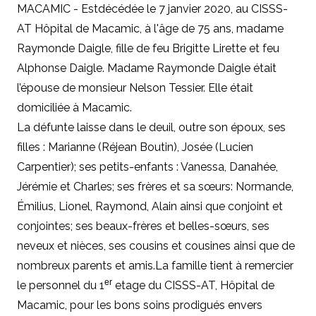
MACAMIC - Estdécédée le 7 janvier 2020, au CISSS-
AT Hôpital de Macamic, à l'âge de 75 ans, madame
Raymonde Daigle, fille de feu Brigitte Lirette et feu
Alphonse Daigle. Madame Raymonde Daigle était
l’épouse de monsieur Nelson Tessier. Elle était
domiciliée à Macamic.
La défunte laisse dans le deuil, outre son époux, ses
filles : Marianne (Réjean Boutin), Josée (Lucien
Carpentier); ses petits-enfants : Vanessa, Danahée,
Jérémie et Charles;
ses frères et sa sœurs: Normande,
Émilius, Lionel, Raymond, Alain ainsi que conjoint et
conjointes; ses beaux-frères et belles-sœurs, ses
neveux et nièces, ses cousins et cousines ainsi que de
nombreux parents et amis.
La famille tient à remercier
er
le personnel du 1
etage du CISSS-AT, Hôpital de
Macamic, pour les bons soins prodigués envers