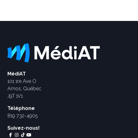
MédiAT
101 1re Ave O
Amos, Québec
J9T 1V1
Téléphone
819 732-4905
Suivez-nous!