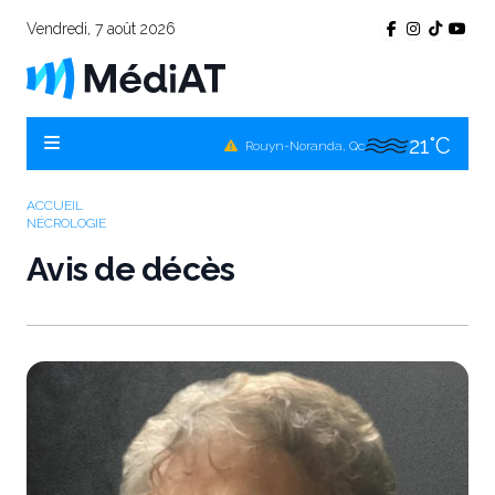
19°C
Témiscamingue, Qc
Vendredi, 7 août 2026
20°C
La Sarre, Qc
23°C
Val-d'Or, Qc
21°C
Rouyn-Noranda, Qc
23°C
Amos, Qc
ACCUEIL
NÉCROLOGIE
Avis de décès