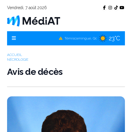
Vendredi, 7 août 2026
23°C
Témiscamingue, Qc
24°C
La Sarre, Qc
25°C
Val-d'Or, Qc
ACCUEIL
NÉCROLOGIE
24°C
Rouyn-Noranda, Qc
Avis de décès
25°C
Amos, Qc