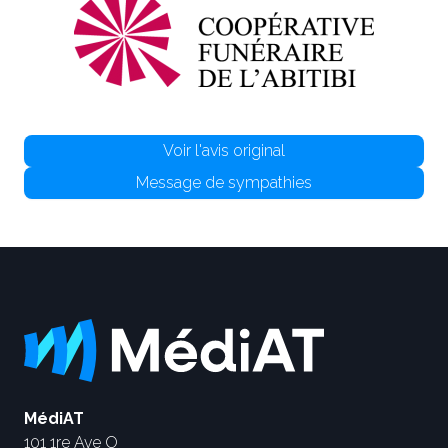
Voir l'avis original
Message de sympathies
MédiAT
101 1re Ave O