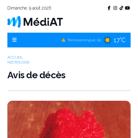
Dimanche, 9 août 2026
17°C
Témiscamingue, Qc
16°C
La Sarre, Qc
ACCUEIL
18°C
Val-d'Or, Qc
NÉCROLOGIE
Avis de décès
16°C
Rouyn-Noranda, Qc
18°C
Amos, Qc