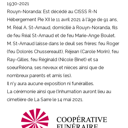
1930-2021
Rouyn-Noranda: Est décédé au CISSS R-N
Hébergement Pie XII le 11 avril 2021 à l'âge de 91 ans,
M. Réal A. St-Arnaud, domicilié à Rouyn-Noranda, fils
de feu Réal St-Arnaud et de feu Marie-Ange Boulet.
M. St-Arnaud
laisse dans le deuil ses frères: feu Roger
(feu Dolorès Chussereault), Réjean (Carole Morin), feu
Ray-Gilles, feu Réginald (Nicole Binet)
et sa
soeur
Réona,
ses neveux et nièces ainsi que de
nombreux parents et amis (es).
Il n'y aura aucune exposition ni funérailles.
La cérémonie ainsi que l'inhumation auront lieu au
cimetière de La Sarre le 14 mai 2021.