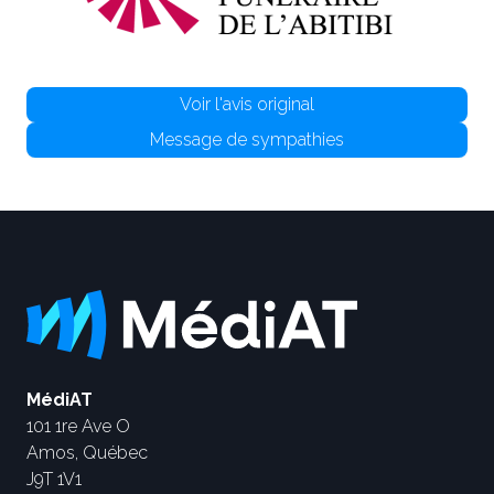
Voir l'avis original
Message de sympathies
MédiAT
101 1re Ave O
Amos, Québec
J9T 1V1