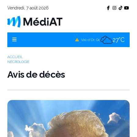
Vendredi, 7 août 2026
26°C
Témiscamingue, Qc
26°C
La Sarre, Qc
27°C
Val-d'Or, Qc
27°C
Rouyn-Noranda, Qc
ACCUEIL
NÉCROLOGIE
27°C
Amos, Qc
Avis de décès