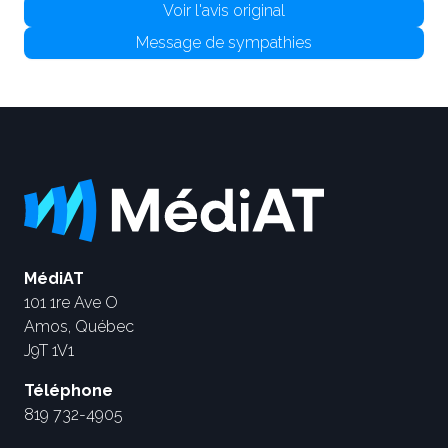
Voir l'avis original
Message de sympathies
MédiAT
101 1re Ave O
Amos, Québec
J9T 1V1
Téléphone
819 732-4905