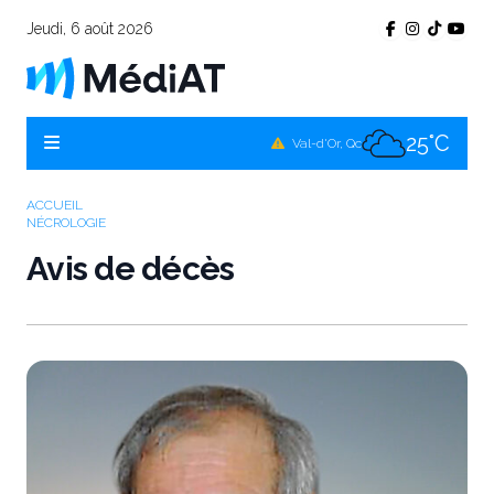
Jeudi, 6 août 2026
25°C
Témiscamingue, Qc
25°C
La Sarre, Qc
25°C
Val-d'Or, Qc
25°C
Rouyn-Noranda, Qc
ACCUEIL
NÉCROLOGIE
25°C
Amos, Qc
Avis de décès