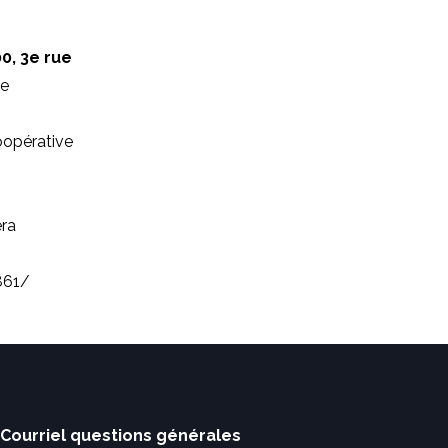
0, 3e
rue
le
Coopérative
era
861/
Courriel questions générales