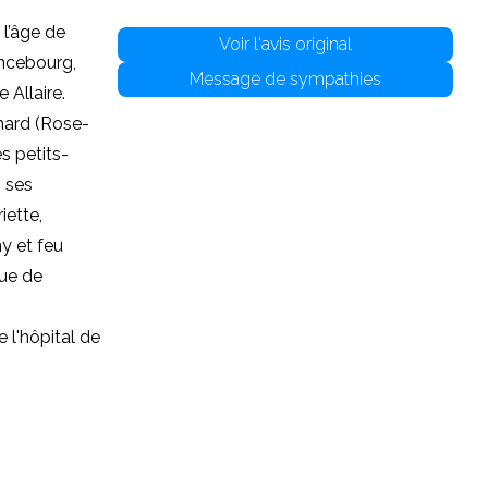
 l’âge de
Voir l'avis original
ancebourg,
Message de sympathies
 Allaire.
chard (Rose-
s petits-
; ses
iette,
ny et feu
que de
 l'hôpital de