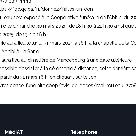
 877 336-4443
ttps://fqc.qc.ca/fr/donnez/faites-un-don
leau sera exposé à la Coopérative funéraire de l’Abitibi du
20
rre
le dimanche 30 mars 2025, de 18 h 30 à 21 h 30 ainsi que 
 2025, de 13 h à 16 h.
e aura lieu le lundi 31 mars 2025 à 16 h à la chapelle de la 
’Abitibi à La Sarre.
 aura lieu au cimetière de Mancebourg à une date ultérieure.
possible d’assister à la cérémonie à distance, cette dernière s
partir du 31 mars 16 h, en cliquant sur le lien
.residence-funeraire.coop/avis-de-deces/real-rouleau-270
MédiAT
Téléphone