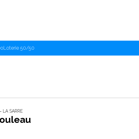
éo
Loterie 50/50
 ‐ LA SARRE
Rouleau