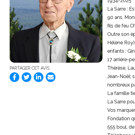
1934-2025
La Sarre : E
90 ans, Mon
fils de feu 
Outre son ép
Hélène Roy),
enfants : Gi
17 arrière-pe
Thérèse, Lau
PARTAGER CET AVIS
Jean-Noël; s
nombreux par
La famille t
La Sarre pou
Vos marques
Fondation q
555 boul. de