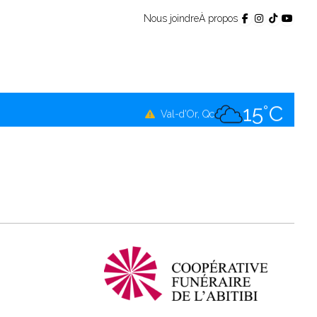
Nous joindre
À propos
13°C
Témiscamingue, Qc
16°C
La Sarre, Qc
15°C
Val-d'Or, Qc
14°C
Rouyn-Noranda, Qc
15°C
Amos, Qc