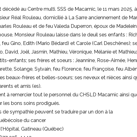
st décédé au Centre multi. SSS de Macamic, le 11 mars 2025, à
sieur Réal Rouleau, domicilié à La Sarre anciennement de M
Charles Rouleau et de feu Valeda Duperron, époux de Madeleine
ouse, Monsieur Rouleau laisse dans le deuil ses enfants : Ri
 feu Gino, Edith (Mario Bédard) et Carole (Carl Deschênes); se
no, David, Joël, Jasmin, Mathieu, Véronique, Mélanie et Mathieu
tits-enfants; ses frères et soeurs : Jeannine, Rose-Aimée, Henr
rette, Solange, Sylvain, feu Florence, feu Françoise, feu Albé
es beaux-frères et belles-soeurs; ses neveux et nièces ainsi 
ents et amis (es).
ient à remercier tout le personnel du CHSLD Macamic ainsi que
r les bons soins prodigués.
 de sympathie peuvent se traduire par un don à la
uébécoise du cancer
 l’Hôpital, Gatineau (Québec)