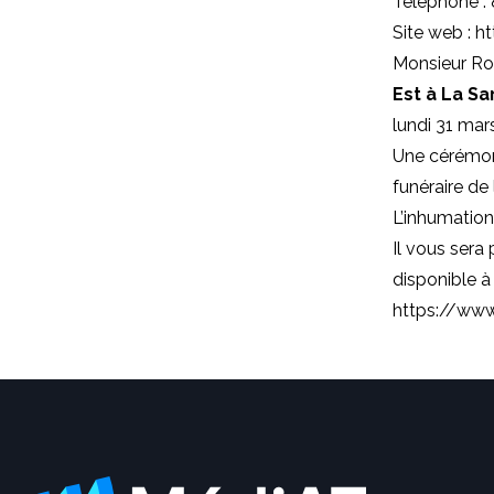
Téléphone :
Site web : h
Monsieur Rou
Est à La Sa
lundi 31 mars
Une cérémoni
funéraire de l
L’inhumation
Il vous sera 
disponible à 
https://www