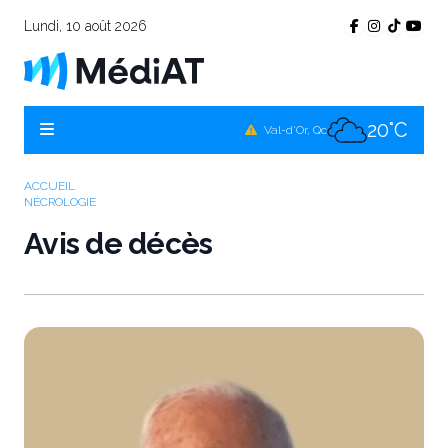
Lundi, 10 août 2026
24°C
Témiscamingue, Qc
22°C
La Sarre, Qc
20°C
Val-d'Or, Qc
23°C
Rouyn-Noranda, Qc
ACCUEIL
NÉCROLOGIE
20°C
Amos, Qc
Avis de décès