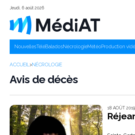
Jeudi, 6 août 2026
Nouvelles
Télé
Balados
Nécrologie
Météo
Production vid
ACCUEIL
>
NÉCROLOGIE
Avis de décès
18 AOÛT 2019
Réjea