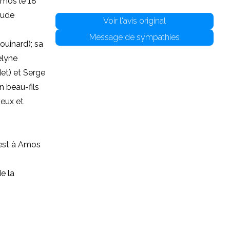
Amos le 18
rude
Voir l'avis original
Message de sympathies
ouinard); sa
elyne
et) et Serge
on beau-fils
veux et
uest à Amos
e la