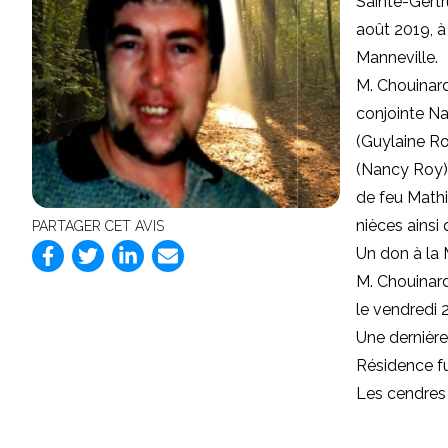
Sainte-Gertr
août 2019, à
Manneville.
M. Chouinard
conjointe Na
(Guylaine Ro
(Nancy Roy); 
de feu Mathi
nièces ainsi
PARTAGER CET AVIS
Un don à la 
M. Chouinard
le vendredi 
Une dernière
Résidence f
Les cendres