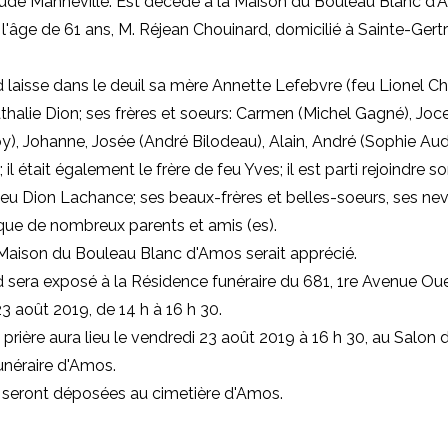
ude Manneville: Est décédé à la Maison du Bouleau Blanc d'
 l'âge de 61 ans, M. Réjean Chouinard, domicilié à Sainte-Gert
 laisse dans le deuil sa mère Annette Lefebvre (feu Lionel Ch
thalie Dion; ses frères et soeurs: Carmen (Michel Gagné), Joc
y), Johanne, Josée (André Bilodeau), Alain, André (Sophie Aud
il était également le frère de feu Yves; il est parti rejoindre s
eu Dion Lachance; ses beaux-frères et belles-soeurs, ses ne
 que de nombreux parents et amis (es).
Maison du Bouleau Blanc d'Amos serait apprécié.
 sera exposé à la Résidence funéraire du 681, 1re Avenue O
23 août 2019, de 14 h à 16 h 30.
 prière aura lieu le vendredi 23 août 2019 à 16 h 30, au Salon d
unéraire d'Amos.
 seront déposées au cimetière d'Amos.