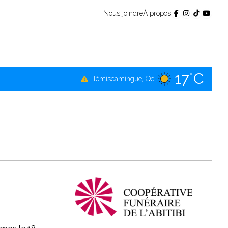
Nous joindre
À propos
17°C
Témiscamingue, Qc
19°C
La Sarre, Qc
19°C
Val-d'Or, Qc
16°C
Rouyn-Noranda, Qc
19°C
Amos, Qc