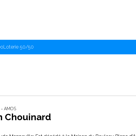
éo
Loterie 50/50
 ‐ AMOS
n Chouinard