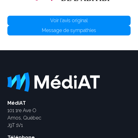
Voir l'avis original
Message de sympathies
MédiAT
101 1re Ave O
Amos, Québec
J9T 1V1
Téléphone