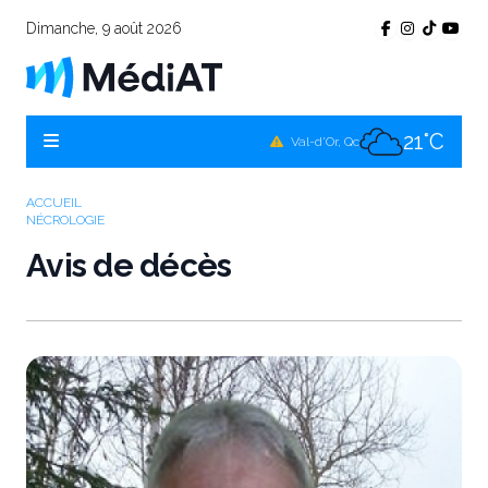
Dimanche, 9 août 2026
22°C
Témiscamingue, Qc
21°C
La Sarre, Qc
21°C
Val-d'Or, Qc
21°C
Rouyn-Noranda, Qc
ACCUEIL
NÉCROLOGIE
21°C
Amos, Qc
Avis de décès