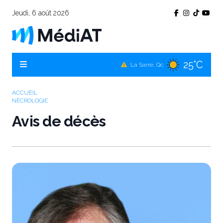
Jeudi, 6 août 2026
25°C
Témiscamingue, Qc
25°C
La Sarre, Qc
25°C
Val-d'Or, Qc
ACCUEIL
NÉCROLOGIE
25°C
Rouyn-Noranda, Qc
Avis de décès
25°C
Amos, Qc