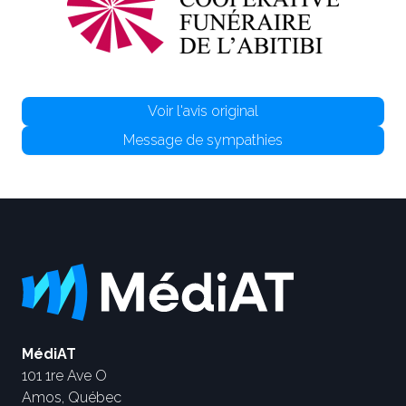
Voir l'avis original
Message de sympathies
MédiAT
101 1re Ave O
Amos, Québec