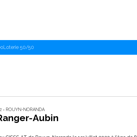
éo
Loterie 50/50
022 ‐ ROUYN-NORANDA
Ranger-Aubin