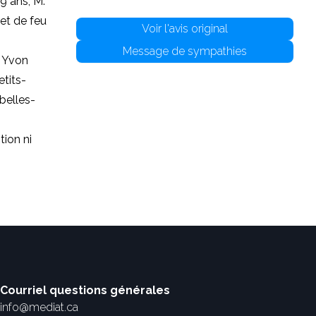
9 ans, M.
et de feu
Voir l'avis original
Message de sympathies
, Yvon
tits-
 belles-
tion ni
Courriel questions générales
info@mediat.ca