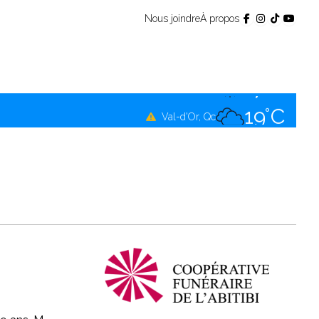
Nous joindre
À propos
16°C
Témiscamingue, Qc
17°C
La Sarre, Qc
19°C
Val-d'Or, Qc
17°C
Rouyn-Noranda, Qc
19°C
Amos, Qc