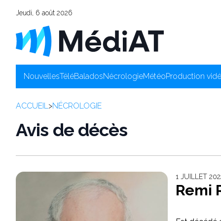
Jeudi, 6 août 2026
Nouvelles
Télé
Balados
Nécrologie
Météo
Production vid
ACCUEIL
>
NÉCROLOGIE
Avis de décès
1 JUILLET 2
Remi 