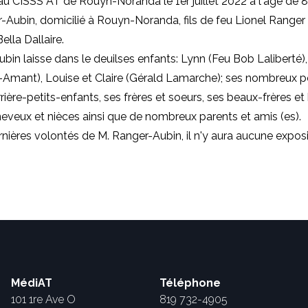
u CISSS AT de Rouyn-Noranda le 1er juillet 2022 à l'âge de 8
Aubin, domicilié à Rouyn-Noranda, fils de feu Lionel Ranger 
ella Dallaire.
bin laisse dans le deuilses enfants: Lynn (Feu Bob Laliberté)
-Amant), Louise et Claire (Gérald Lamarche); ses nombreux pe
rière-petits-enfants, ses frères et soeurs, ses beaux-frères et
neveux et nièces ainsi que de nombreux parents et amis (es).
rnières volontés de M. Ranger-Aubin, il n'y aura aucune exposi
MédiAT
Téléphone
101 1re Ave O
819 732-4905