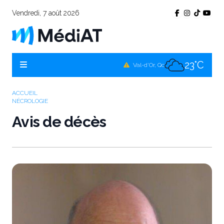
Vendredi, 7 août 2026
19°C
Témiscamingue, Qc
20°C
La Sarre, Qc
23°C
Val-d'Or, Qc
21°C
Rouyn-Noranda, Qc
ACCUEIL
NÉCROLOGIE
23°C
Amos, Qc
Avis de décès