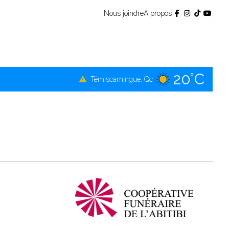
Nous joindre
À propos
20°C
Témiscamingue, Qc
16°C
La Sarre, Qc
17°C
Val-d'Or, Qc
17°C
Rouyn-Noranda, Qc
17°C
Amos, Qc