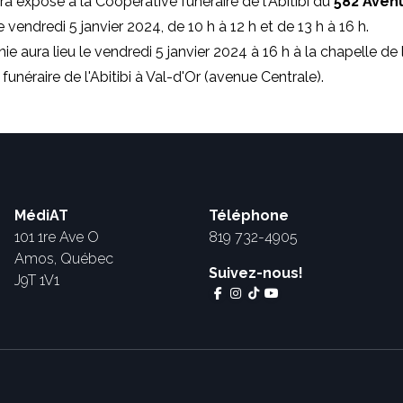
ra exposé à la Coopérative funéraire de l'Abitibi du
582 Aven
e vendredi 5 janvier 2024, de 10 h à 12 h et de 13 h à 16 h.
e aura lieu le vendredi 5 janvier 2024 à 16 h à la chapelle de 
unéraire de l'Abitibi à Val-d'Or (avenue Centrale).
MédiAT
Téléphone
101 1re Ave O
819 732-4905
Amos, Québec
Suivez-nous!
J9T 1V1