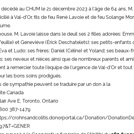
t décédé au CHUM le 21 décembre 2023 à l'âge de 64 ans, M.
cilié à Val-d'Or, fils de feu René Lavoie et de feu Solange Mo
aume.
ouse, M. Lavoie laisse dans le deuil ses 2 filles adorées: Em
euille) et Geneviève (Érick Deschatelets); ses petits-enfants qu
va et Ludo; ses frères: Daniel (Céline) et Yoland; ses beaux-fr
s; ses neveux et nièces ainsi que de nombreux parents et amis
ent à remercier toute l'équipe de l'urgence de Val-d'Or et tout
r les bons soins prodigués.
 de sympathie peuvent se traduire par un don à la
lite Canada
air Ave E, Toronto, Ontario
 800 387-1479
tps://crohnsandcolitis.donorportal.ca/Donation/DonationDe
097&T=GENER