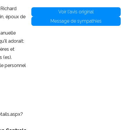
 Richard
Voir l'avis original
rin, époux de
Message de sympathies
manuelle
'il adorait:
ères et
 (es).
 le personnel
tails.aspx?