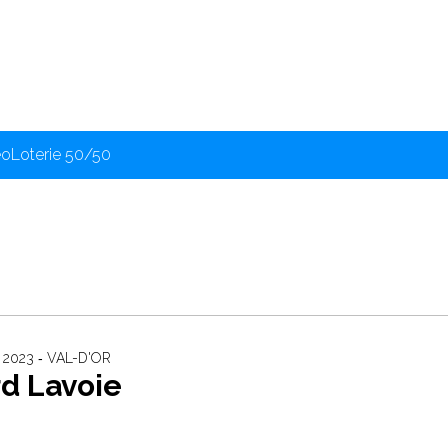
éo
Loterie 50/50
2023 ‐ VAL-D'OR
d Lavoie