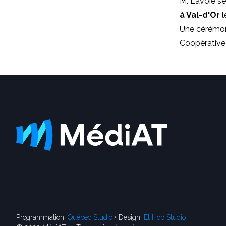
M. Lavoie se
à Val-d'Or
l
Une cérémoni
Coopérative f
Programmation:
Québec Studio
• Design:
Et Hop Studio