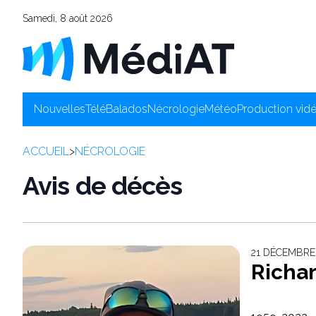
Samedi, 8 août 2026
Nouvelles
Télé
Balados
Nécrologie
Météo
Production vid
ACCUEIL
>
NÉCROLOGIE
Avis de décès
21 DÉCEMBRE 
Richar