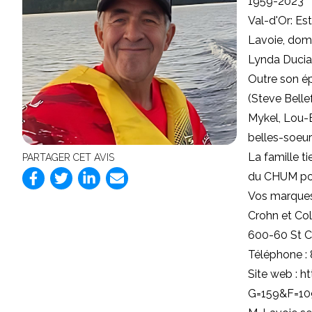
1959-2023
Val-d'Or: Es
Lavoie, domi
Lynda Duci
Outre son ép
(Steve Bellef
Mykel, Lou-E
belles-soeur
La famille ti
PARTAGER CET AVIS
du CHUM pou
Vos marques
Crohn et Co
600-60 St Cl
Téléphone :
Site web :
ht
G=159&F=1