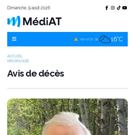
Dimanche, 9 août 2026
16°C
Témiscamingue, Qc
16°C
La Sarre, Qc
16°C
Val-d'Or, Qc
15°C
Rouyn-Noranda, Qc
ACCUEIL
NÉCROLOGIE
16°C
Amos, Qc
Avis de décès