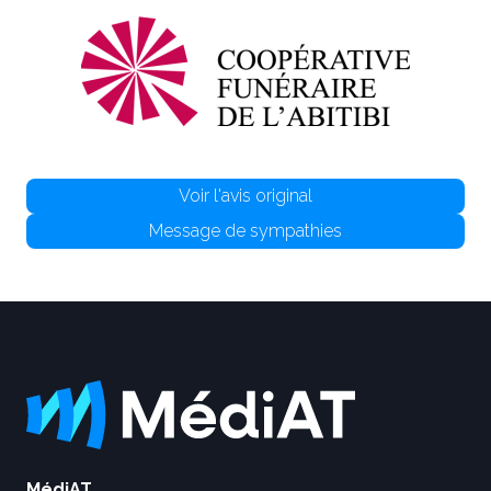
Voir l'avis original
Message de sympathies
MédiAT