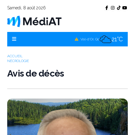
Samedi, 8 août 2026
18°C
Témiscamingue, Qc
21°C
La Sarre, Qc
21°C
Val-d'Or, Qc
21°C
Rouyn-Noranda, Qc
ACCUEIL
NÉCROLOGIE
21°C
Amos, Qc
Avis de décès