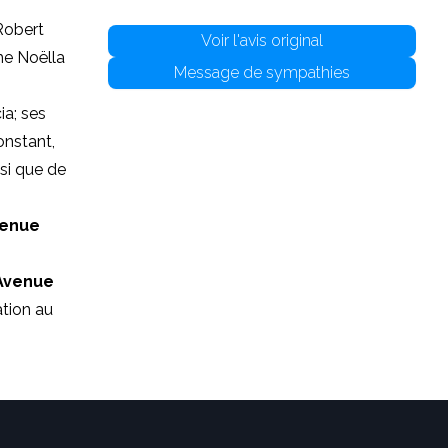
 Robert
Voir l'avis original
me Noëlla
Message de sympathies
ia; ses
onstant,
nsi que de
venue
Avenue
ation au