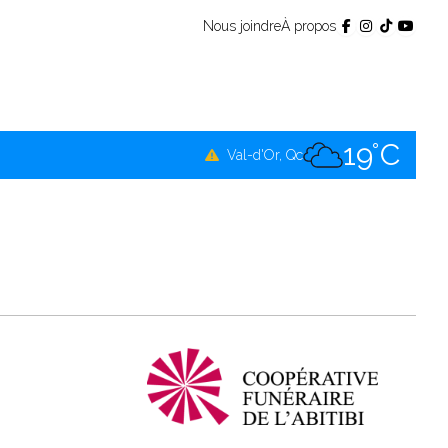
Nous joindre
À propos
17°C
Témiscamingue, Qc
19°C
La Sarre, Qc
19°C
Val-d'Or, Qc
16°C
Rouyn-Noranda, Qc
19°C
Amos, Qc