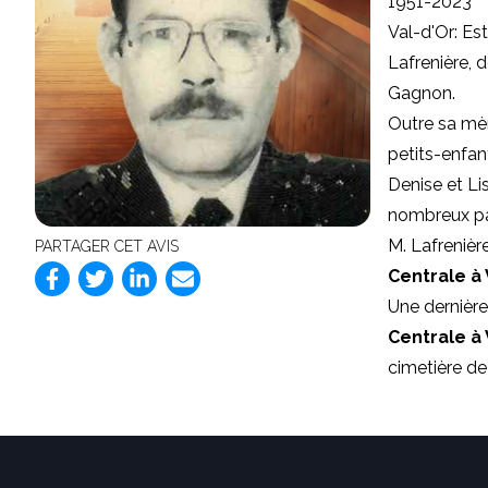
1951-2023
Val-d'Or: Es
Lafrenière, 
Gagnon.
Outre sa mè
petits-enfan
Denise et Li
nombreux par
M. Lafrenièr
PARTAGER CET AVIS
Centrale à
Une dernière 
Centrale à
cimetière de