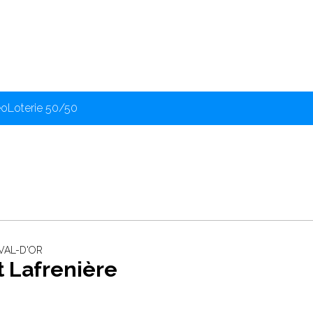
éo
Loterie 50/50
 VAL-D'OR
 Lafrenière