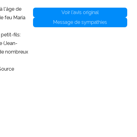
à l'âge de
Voir l'avis original
de feu Maria
Message de sympathies
etit-fils:
he (Jean-
e de nombreux
 Source