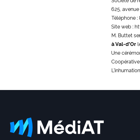
Société de r
625, avenue
Téléphone :
Site web : 
M. Buttet se
à Val-d'Or
l
Une cérémoni
Coopérative f
L'inhumation