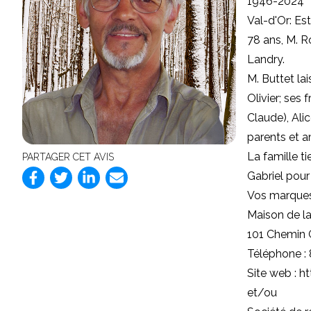
1946-2024
Val-d'Or: Es
78 ans, M. Ro
Landry.
M. Buttet lai
Olivier; ses 
Claude), Ali
parents et am
La famille t
PARTAGER CET AVIS
Gabriel pour
Vos marques
Maison de la
101 Chemin 
Téléphone :
Site web : 
et/ou