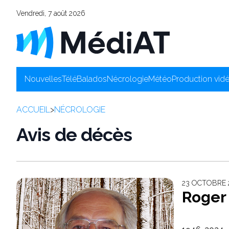
Vendredi, 7 août 2026
Nouvelles
Télé
Balados
Nécrologie
Météo
Production vid
ACCUEIL
>
NÉCROLOGIE
Avis de décès
23 OCTOBRE 2
Roger 