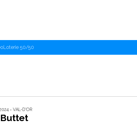
éo
Loterie 50/50
024 ‐ VAL-D'OR
Buttet