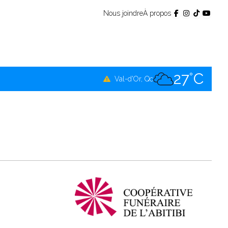
Nous joindre
À propos
26°C
Témiscamingue, Qc
26°C
La Sarre, Qc
27°C
Val-d'Or, Qc
27°C
Rouyn-Noranda, Qc
27°C
Amos, Qc