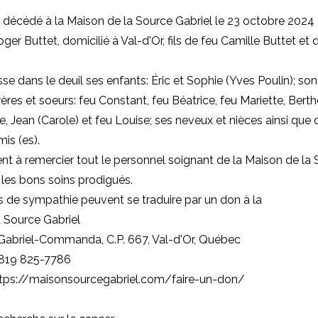
t décédé à la Maison de la Source Gabriel le 23 octobre 2024 
ger Buttet, domicilié à Val-d'Or, fils de feu Camille Buttet et 
sse dans le deuil ses enfants: Éric et Sophie (Yves Poulin); son p
frères et soeurs: feu Constant, feu Béatrice, feu Mariette, Bert
ce, Jean (Carole) et feu Louise; ses neveux et nièces ainsi qu
is (es).
ient à remercier tout le personnel soignant de la Maison de la
 les bons soins prodigués.
 de sympathie peuvent se traduire par un don à la
 Source Gabriel
Gabriel-Commanda, C.P. 667, Val-d'Or, Québec
 819 825-7786
https://maisonsourcegabriel.com/faire-un-don/