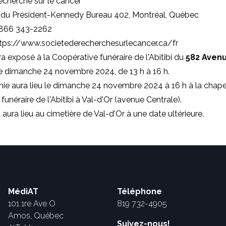
echerche sur le cancer
 du Président-Kennedy Bureau 402, Montréal, Québec
 866 343-2262
https://www.societederecherchesurlecancer.ca/fr
ra exposé à la Coopérative funéraire de l'Abitibi du
582 Aven
e dimanche 24 novembre 2024, de 13 h à 16 h.
e aura lieu le dimanche 24 novembre 2024 à 16 h à la chapel
unéraire de l'Abitibi à Val-d'Or (avenue Centrale).
 aura lieu au cimetière de Val-d'Or à une date ultérieure.
MédiAT
Téléphone
101 1re Ave O
819 732-4905
Amos, Québec
Suivez-nous!