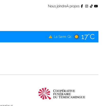
Nous joindre
À propos
17°C
Témiscamingue, Qc
17°C
La Sarre, Qc
17°C
Val-d'Or, Qc
17°C
Rouyn-Noranda, Qc
17°C
Amos, Qc