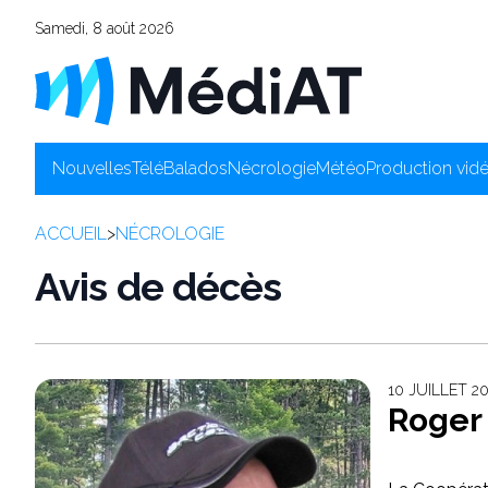
Samedi, 8 août 2026
Nouvelles
Télé
Balados
Nécrologie
Météo
Production vid
ACCUEIL
>
NÉCROLOGIE
Avis de décès
10 JUILLET 20
Roger 