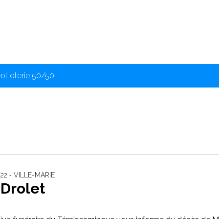
éo
Loterie 50/50
22 ‐ VILLE-MARIE
Drolet