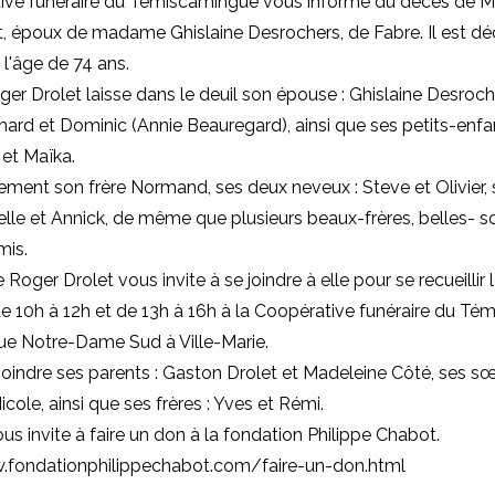
ive funéraire du Témiscamingue vous informe du décès de M
, époux de madame Ghislaine Desrochers, de Fabre. Il est dé
à l'âge de 74 ans.
er Drolet laisse dans le deuil son épouse : Ghislaine Desroch
chard et Dominic (Annie Beauregard), ainsi que ses petits-enfan
 et Maïka.
alement son frère Normand, ses deux neveux : Steve et Olivier,
belle et Annick, de même que plusieurs beaux-frères, belles- s
mis.
 Roger Drolet vous invite à se joindre à elle pour se recueillir
 de 10h à 12h et de 13h à 16h à la Coopérative funéraire du T
rue Notre-Dame Sud à Ville-Marie.
rejoindre ses parents : Gaston Drolet et Madeleine Côté, ses sœ
icole, ainsi que ses frères : Yves et Rémi.
ous invite à faire un don à la fondation Philippe Chabot.
.fondationphilippechabot.com/faire-un-don.html