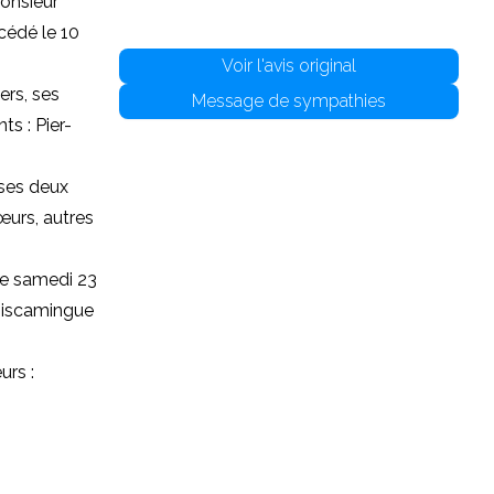
onsieur
cédé le 10
Voir l'avis original
ers, ses
Message de sympathies
ts : Pier-
 ses deux
œurs, autres
 le samedi 23
émiscamingue
urs :