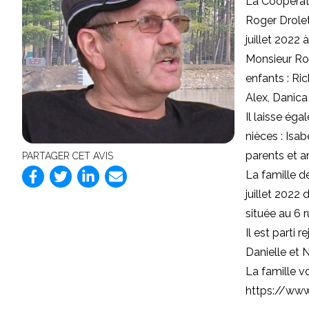
La Coopérat
Roger Drolet
juillet 2022 
Monsieur Rog
enfants : Ri
Alex, Danica
Il laisse ég
nièces : Isa
parents et a
PARTAGER CET AVIS
La famille de
juillet 2022
située au 6 
Il est parti 
Danielle et N
La famille v
https://www