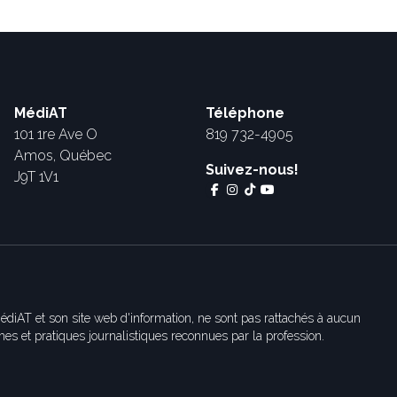
MédiAT
Téléphone
101 1re Ave O
819 732-4905
Amos, Québec
Suivez-nous!
J9T 1V1
édiAT et son site web d'information, ne sont pas rattachés à aucun
es et pratiques journalistiques reconnues par la profession.