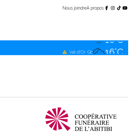
Nous joindre
À propos
16°C
Témiscamingue, Qc
16°C
La Sarre, Qc
16°C
Val-d'Or, Qc
15°C
Rouyn-Noranda, Qc
16°C
Amos, Qc