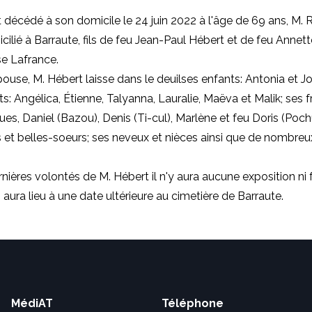
t décédé à son domicile le 24 juin 2022 à l'âge de 69 ans, M. 
cilié à Barraute, fils de feu Jean-Paul Hébert et de feu Annet
e Lafrance.
pouse
,
M. Hébert laisse dans le deuilses enfants: Antonia et J
s: Angélica, Étienne, Talyanna, Lauralie, Maëva et Malik; ses f
ues, Daniel (Bazou), Denis (Ti-cul), Marlène et feu Doris (Poch
 et belles-soeurs; ses neveux et nièces ainsi que de nombreu
nières volontés de M. Hébert il n'y aura aucune exposition ni f
 aura lieu à une date ultérieure au cimetière de Barraute.
MédiAT
Téléphone