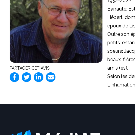
1952-2022
Barraute: Es
Hébert, domi
époux de Lis
Outre
son é
petits-enfant
soeurs: Jacq
beaux-frères
amis (es).
PARTAGER CET AVIS
Selon les der
L'inhumation