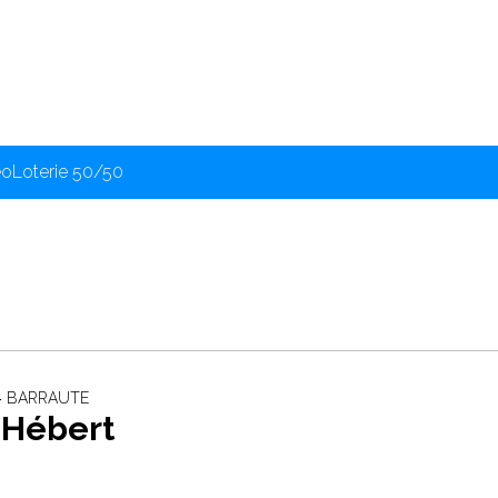
éo
Loterie 50/50
 ‐ BARRAUTE
 Hébert