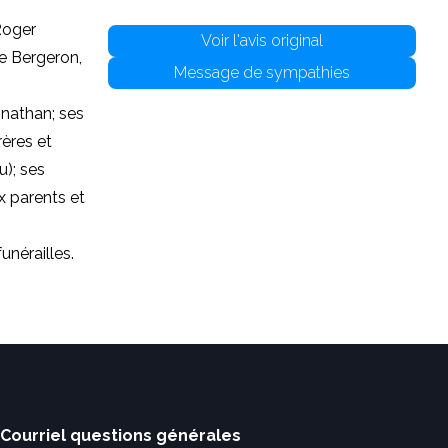
Roger
Voir l'avis original
te Bergeron,
Message de sympathies
onathan; ses
rères et
u); ses
x parents et
unérailles.
Courriel questions générales