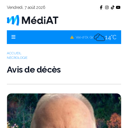
Vendredi, 7 août 2026
11°C
Témiscamingue, Qc
14°C
La Sarre, Qc
14°C
Val-d'Or, Qc
11°C
Rouyn-Noranda, Qc
ACCUEIL
NÉCROLOGIE
14°C
Amos, Qc
Avis de décès