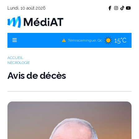
Lundi, 10 août 2026
15°C
Témiscamingue, Qc
16°C
La Sarre, Qc
15°C
Val-d'Or, Qc
ACCUEIL
NÉCROLOGIE
16°C
Rouyn-Noranda, Qc
Avis de décès
15°C
Amos, Qc