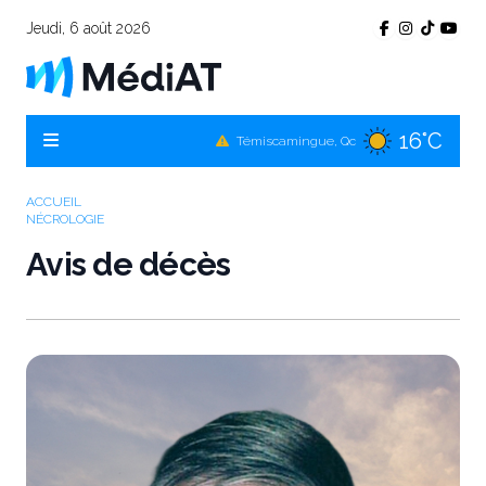
Jeudi, 6 août 2026
16°C
Témiscamingue, Qc
17°C
La Sarre, Qc
19°C
Val-d'Or, Qc
ACCUEIL
NÉCROLOGIE
17°C
Rouyn-Noranda, Qc
Avis de décès
19°C
Amos, Qc