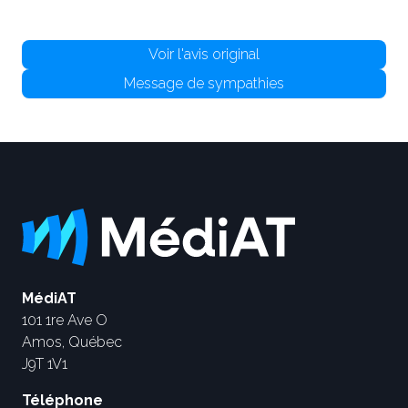
Voir l'avis original
Message de sympathies
MédiAT
101 1re Ave O
Amos, Québec
J9T 1V1
Téléphone