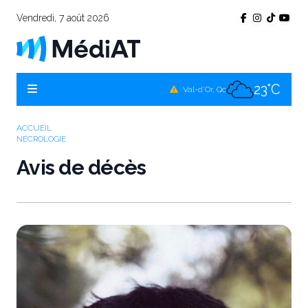
Vendredi, 7 août 2026
19°C
Témiscamingue, Qc
20°C
La Sarre, Qc
23°C
Val-d'Or, Qc
21°C
Rouyn-Noranda, Qc
ACCUEIL
NÉCROLOGIE
23°C
Amos, Qc
Avis de décès