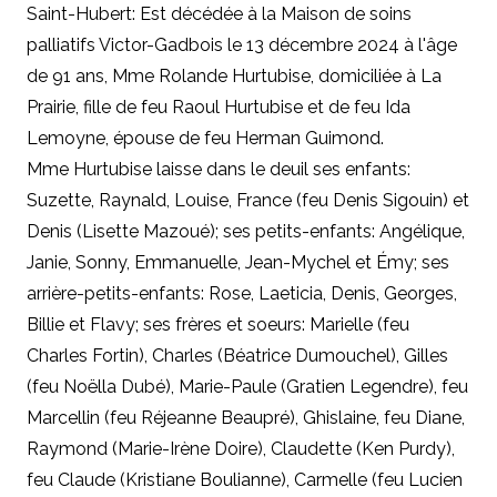
Saint-Hubert: Est décédée à la Maison de soins
palliatifs Victor-Gadbois le 13 décembre 2024 à l'âge
de 91 ans, Mme Rolande Hurtubise, domiciliée à La
Prairie, fille de feu Raoul Hurtubise et de feu Ida
Lemoyne, épouse de feu Herman Guimond.
Mme Hurtubise laisse dans le deuil ses enfants:
Suzette, Raynald, Louise, France (feu Denis Sigouin) et
Denis (Lisette Mazoué); ses petits-enfants: Angélique,
Janie, Sonny, Emmanuelle, Jean-Mychel et Émy; ses
arrière-petits-enfants: Rose, Laeticia, Denis, Georges,
Billie et Flavy; ses frères et soeurs: Marielle (feu
Charles Fortin), Charles (Béatrice Dumouchel), Gilles
(feu Noëlla Dubé), Marie-Paule (Gratien Legendre), feu
Marcellin (feu Réjeanne Beaupré), Ghislaine, feu Diane,
Raymond (Marie-Irène Doire), Claudette (Ken Purdy),
feu Claude (Kristiane Boulianne), Carmelle (feu Lucien