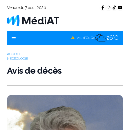
Vendredi, 7 août 2026
24°C
Témiscamingue, Qc
24°C
La Sarre, Qc
26°C
Val-d'Or, Qc
24°C
Rouyn-Noranda, Qc
ACCUEIL
NÉCROLOGIE
26°C
Amos, Qc
Avis de décès