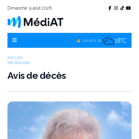
Dimanche, 9 août 2026
18°C
Témiscamingue, Qc
18°C
La Sarre, Qc
18°C
Val-d'Or, Qc
16°C
Rouyn-Noranda, Qc
ACCUEIL
NÉCROLOGIE
18°C
Amos, Qc
Avis de décès