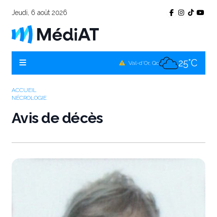
Jeudi, 6 août 2026
25°C
Témiscamingue, Qc
25°C
La Sarre, Qc
25°C
Val-d'Or, Qc
25°C
Rouyn-Noranda, Qc
ACCUEIL
NÉCROLOGIE
25°C
Amos, Qc
Avis de décès