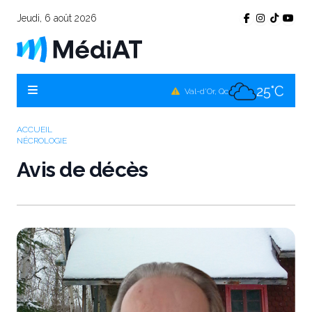
Jeudi, 6 août 2026
25°C
Témiscamingue, Qc
25°C
La Sarre, Qc
25°C
Val-d'Or, Qc
25°C
Rouyn-Noranda, Qc
ACCUEIL
NÉCROLOGIE
25°C
Amos, Qc
Avis de décès