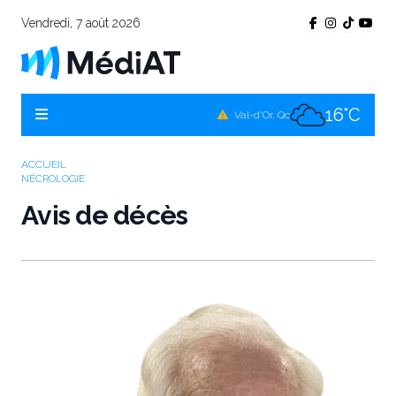
Vendredi, 7 août 2026
15°C
Témiscamingue, Qc
17°C
La Sarre, Qc
16°C
Val-d'Or, Qc
15°C
Rouyn-Noranda, Qc
ACCUEIL
NÉCROLOGIE
16°C
Amos, Qc
Avis de décès