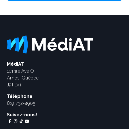
MédiAT
101 1re Ave O
Amos, Québec
J9T 1V1
Téléphone
819 732-4905
Suivez-nous!