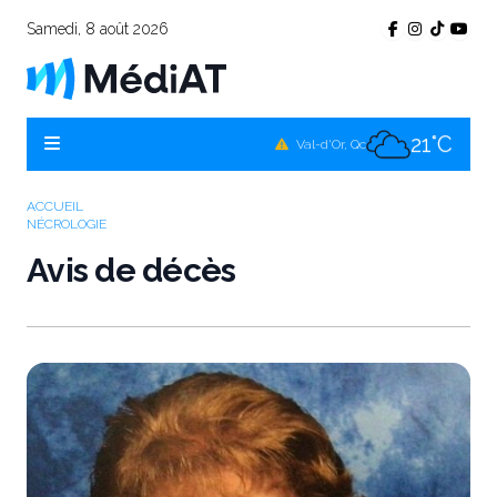
Samedi, 8 août 2026
24°C
Témiscamingue, Qc
22°C
La Sarre, Qc
21°C
Val-d'Or, Qc
23°C
Rouyn-Noranda, Qc
ACCUEIL
NÉCROLOGIE
21°C
Amos, Qc
Avis de décès