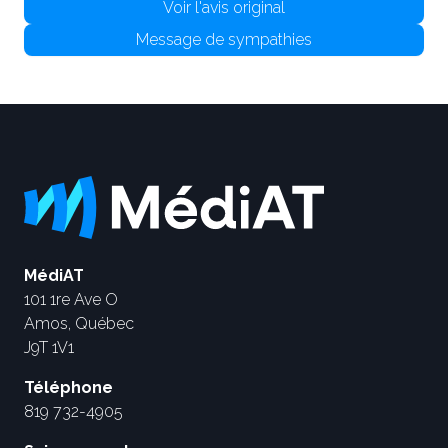
Voir l'avis original
Message de sympathies
MédiAT
101 1re Ave O
Amos, Québec
J9T 1V1
Téléphone
819 732-4905