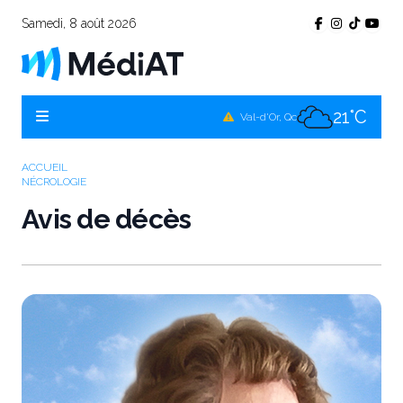
Samedi, 8 août 2026
25°C
Témiscamingue, Qc
23°C
La Sarre, Qc
21°C
Val-d'Or, Qc
22°C
Rouyn-Noranda, Qc
ACCUEIL
NÉCROLOGIE
21°C
Amos, Qc
Avis de décès