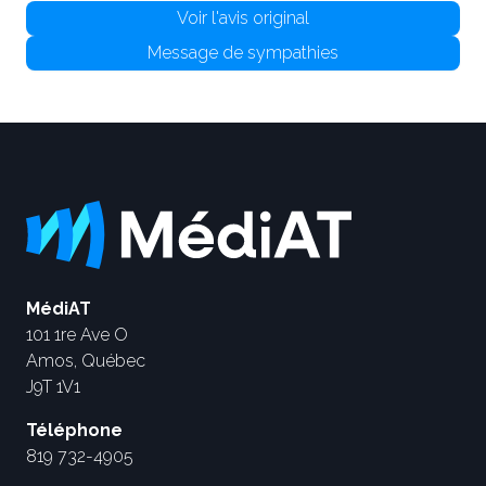
Voir l'avis original
Message de sympathies
MédiAT
101 1re Ave O
Amos, Québec
J9T 1V1
Téléphone
819 732-4905