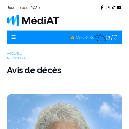
Jeudi, 6 août 2026
25°C
Témiscamingue, Qc
25°C
La Sarre, Qc
25°C
Val-d'Or, Qc
25°C
Rouyn-Noranda, Qc
ACCUEIL
NÉCROLOGIE
25°C
Amos, Qc
Avis de décès