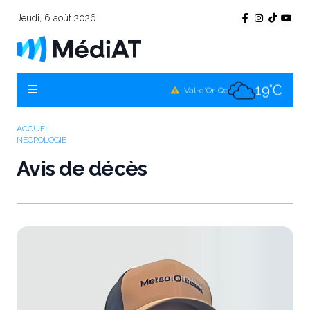
Jeudi, 6 août 2026
17°C
Témiscamingue, Qc
19°C
La Sarre, Qc
19°C
Val-d'Or, Qc
16°C
Rouyn-Noranda, Qc
ACCUEIL
NÉCROLOGIE
19°C
Amos, Qc
Avis de décès