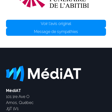
Voir l'avis original
Message de sympathies
MédiAT
101 1re Ave O
Amos, Québec
J9T 1V1