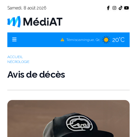
Samedi, 8 août 2026
20°C
Témiscamingue, Qc
19°C
La Sarre, Qc
ACCUEIL
NÉCROLOGIE
21°C
Val-d'Or, Qc
Avis de décès
20°C
Rouyn-Noranda, Qc
21°C
Amos, Qc