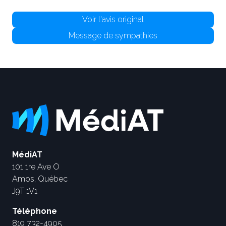
Voir l'avis original
Message de sympathies
MédiAT
101 1re Ave O
Amos, Québec
J9T 1V1
Téléphone
819 732-4905