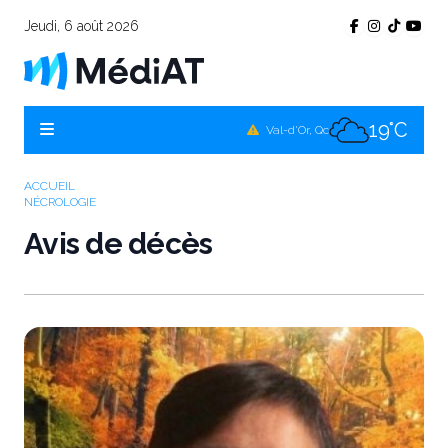
Jeudi, 6 août 2026
17°C
Témiscamingue, Qc
18°C
La Sarre, Qc
19°C
Val-d'Or, Qc
18°C
Rouyn-Noranda, Qc
ACCUEIL
NÉCROLOGIE
19°C
Amos, Qc
Avis de décès