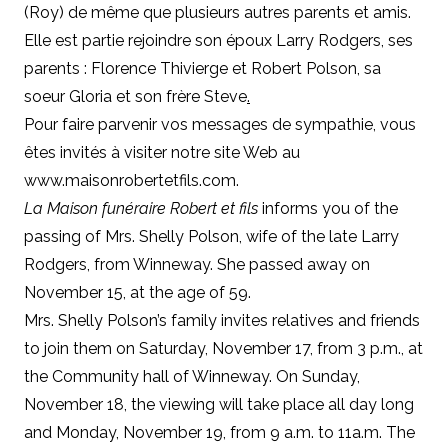
(Roy) de même que plusieurs autres parents et amis.
Elle est partie rejoindre son époux Larry Rodgers, ses
parents : Florence Thivierge et Robert Polson, sa
soeur Gloria et son frère Steve
.
Pour faire parvenir vos messages de sympathie, vous
êtes invités à visiter notre site Web au
www.maisonrobertetfils.com
.
La Maison funéraire Robert et fils
informs you of the
passing of Mrs. Shelly Polson, wife of the late Larry
Rodgers, from Winneway. She passed away on
November 15, at the age of 59.
Mrs. Shelly Polson’s family invites relatives and friends
to join them on Saturday, November 17, from 3 p.m., at
the Community hall of Winneway. On Sunday,
November 18, the viewing will take place all day long
and Monday, November 19, from 9 a.m. to 11a.m. The